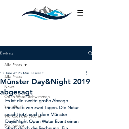
Beitrag
Alle Posts
13. Juni 2019
2 Min. Lesezeit
Alle Posts
Münster Day&Night 2019
News
abgesagt
Open Water Schwimmen
Es ist die zweite große Absage 
SwimRun
innerhalb von zwei Tagen. Die Natur 
macht jetzt auch dem Münster 
Workout der Woche
Day&Night Open Water Event einen 
Equipment
Strich durch die Rechnung. Ein 