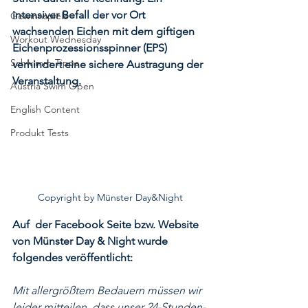
intensiver Befall der vor Ort 
Gewinnspiele
wachsenden Eichen mit dem giftigen 
Workout Wednesday
Eichenprozessionsspinner (EPS) 
Schwimm-Tipps
verhindert eine sichere Austragung der 
Veranstaltung. 
Austria Swim Open
English Content
Produkt Tests
Copyright by Münster Day&Night
Auf  der Facebook Seite bzw. Website 
von Münster Day & Night wurde 
folgendes veröffentlicht:
Mit allergrößtem Bedauern müssen wir 
leider mitteilen, dass unser 24-Stunden-