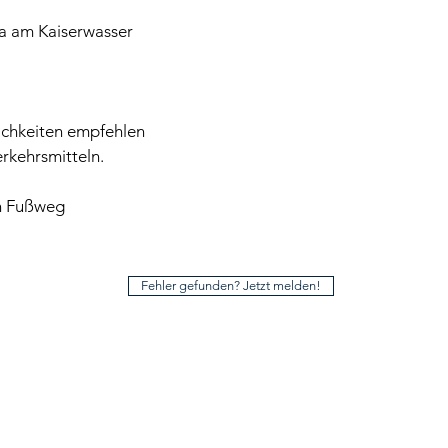
ia am Kaiserwasser
ichkeiten empfehlen
erkehrsmitteln.
en Fußweg
Fehler gefunden? Jetzt melden!
Folge uns auf den Sozialen Netzwerken! Wir
freuen uns über dein Gefällt mir!