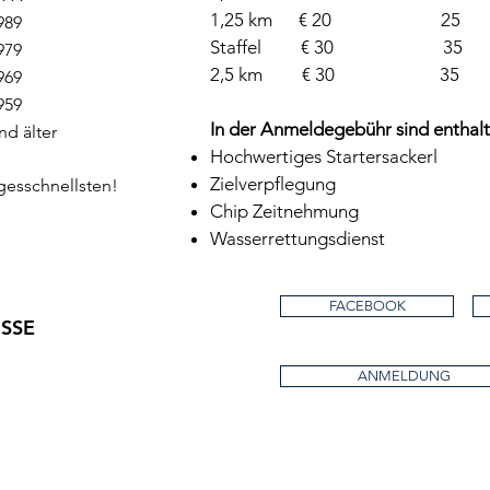
1,25 km € 20 
989
Staffel € 30 
979
2,5 km € 30 
969
959
In der Anmeldegebühr sind enthalt
älter
Hochwertiges Startersackerl
Zielverpflegung
gesschnellsten!
Chip Zeitnehmung
Wasserrettungsdienst
FACEBOOK
SSE
ANMELDUNG