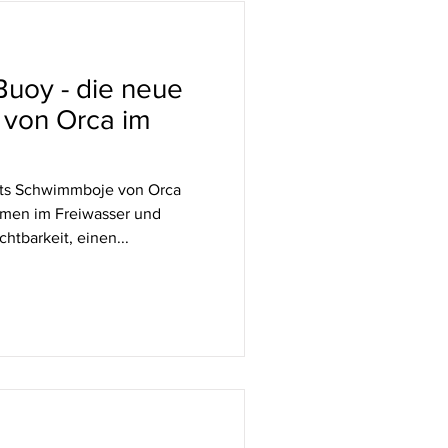
uoy - die neue
von Orca im
its Schwimmboje von Orca
mmen im Freiwasser und
htbarkeit, einen...