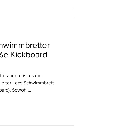
chwimmbretter
oße Kickboard
ür andere ist es ein
gleiter - das Schwimmbrett
oard). Sowohl...