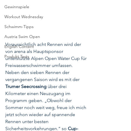
Gewinnspiele
Workout Wednesday
Schwimm-Tipps
Austria Swim Open
Voraussichtlich acht Rennen wird der 
English Content
von arena als Hauptsponsor 
Produkt Tests
unterstützte Alpen Open Water Cup für 
Freiwasserschwimmer umfassen. 
Neben den sieben Rennen der 
vergangenen Saison wird es mit der 
Trumer Seecrossing
 über drei 
Kilometer einen Neuzugang im 
Programm geben. „Obwohl der 
Sommer noch weit weg, freue ich mich 
jetzt schon wieder auf spannende 
Rennen unter besten 
Sicherheitsvorkehrungen.“ so 
Cup-