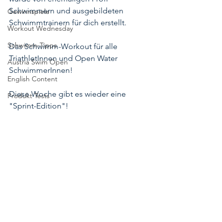
Schwimmern und ausgebildeten 
Gewinnspiele
Schwimmtrainern für dich erstellt.
Workout Wednesday
Schwimm-Tipps
Das Schwimm-Workout für alle 
TriathletInnen und Open Water 
Austria Swim Open
SchwimmerInnen!
English Content
Diese Woche gibt es wieder eine 
Produkt Tests
"Sprint-Edition"!