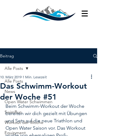
Beitrag
Alle Posts
10. März 2019
1 Min. Lesezeit
Alle Posts
Das Schwimm-Workout
News
der Woche #51
Open Water Schwimmen
Beim Schwimm-Workout der Woche 
SwimRun
bereiten wir dich gezielt mit Übungen 
und Sets auf die neue Triathlon und 
Workout der Woche
Open Water Saison vor. Das Workout 
Equipment
wurde von ehemaligen Profi-