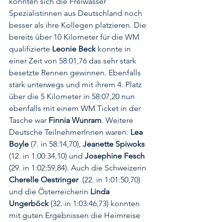
konnten sich die Freiwasser 
Spezialistinnen aus Deutschland noch 
besser als ihre Kollegen platzieren. Die 
bereits über 10 Kilometer für die WM 
qualifizierte 
Leonie Beck
 konnte in 
einer Zeit von 58:01,76 das sehr stark 
besetzte Rennen gewinnen. Ebenfalls 
stark unterwegs und mit ihrem 4. Platz 
über die 5 Kilometer in 58:07,20 nun 
ebenfalls mit einem WM Ticket in der 
Tasche war 
Finnia Wunram
. Weitere 
Deutsche TeilnehmerInnen waren: 
Lea 
Boyle
 (7. in 58:14,70), 
Jeanette Spiwoks
(12. in 1:00:34,10) und 
Josephine Fesch
(29. in 1:02:59,84). Auch die Schweizerin 
Cherelle Oestringer  
(22. in 1:01:50,70) 
und die Österreicherin 
Linda 
Ungerböck
 (32. in 1:03:46,73) konnten 
mit guten Ergebnissen die Heimreise 