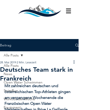
Beitrag
Alle Posts
28. Mai 2019
2 Min. Lesezeit
Alle Posts
Deutsches Team stark in
News
Frankreich
Open Water Schwimmen
Mit zahlreichen deutschen und 
SwimRun
österreichischen Top-Athleten gingen 
am vergangene Wochenende die 
Workout der Woche
Französischen Open Water 
Equipment
Meisterschaften in Brive La Gaillarde 