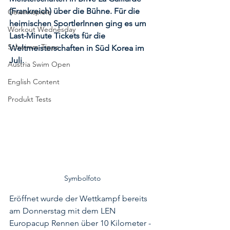
(Frankreich) über die Bühne. Für die 
Gewinnspiele
heimischen SportlerInnen ging es um 
Workout Wednesday
Last-Minute Tickets für die 
Schwimm-Tipps
Weltmeisterschaften in Süd Korea im 
Juli.
Austria Swim Open
English Content
Produkt Tests
Symbolfoto
Eröffnet wurde der Wettkampf bereits 
am Donnerstag mit dem LEN 
Europacup Rennen über 10 Kilometer - 