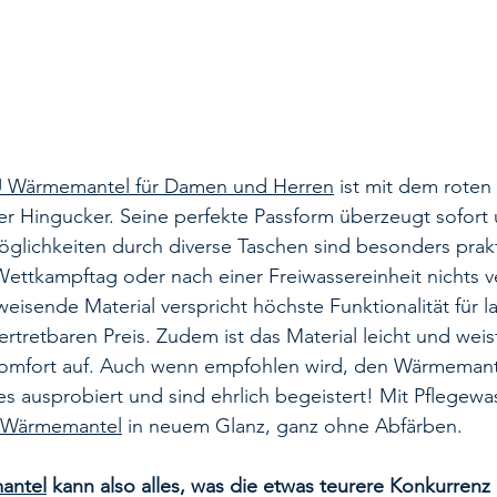
 Wärmemantel für Damen und Herren
 ist mit dem rote
iger Hingucker. Seine perfekte Passform überzeugt sofort
glichkeiten durch diverse Taschen sind besonders prakt
ettkampftag oder nach einer Freiwassereinheit nichts v
isende Material verspricht höchste Funktionalität für l
ertretbaren Preis. Zudem ist das Material leicht und wei
mfort auf. Auch wenn empfohlen wird, den Wärmemante
s ausprobiert und sind ehrlich begeistert! Mit Pflegew
Wärmemantel
 in neuem Glanz, ganz ohne Abfärben. 
antel
 kann also alles, was die etwas teurere Konkurrenz 