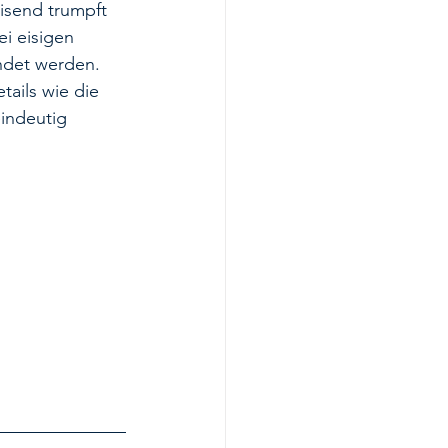
isend trumpft 
i eisigen 
ndet werden. 
tails wie die 
indeutig 