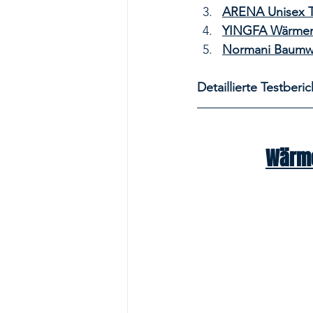
ARENA Unisex T
YINGFA Wärmem
Normani Baumw
Detaillierte Testberi
Wärme