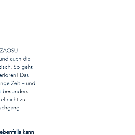
n ZAOSU 
 und auch die 
isch. So geht 
erloren! Das 
ange Zeit – und 
st besonders 
l nicht zu 
aschgang 
ebenfalls kann 