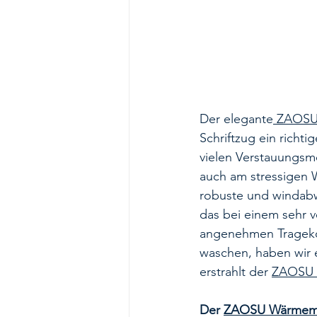
Der elegante
 ZAOSU
Schriftzug ein richt
vielen Verstauungsmö
auch am stressigen W
robuste und windabwe
das bei einem sehr v
angenehmen Trageko
waschen, haben wir e
erstrahlt der 
ZAOSU 
Der 
ZAOSU Wärmem