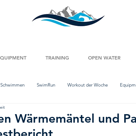
EQUIPMENT
TRAINING
OPEN WATER
 Schwimmen
SwimRun
Workout der Woche
Equipm
eit
mm-Tipps
Austria Swim Open
English Content
Produ
ten Wärmemäntel und Pa
estbericht