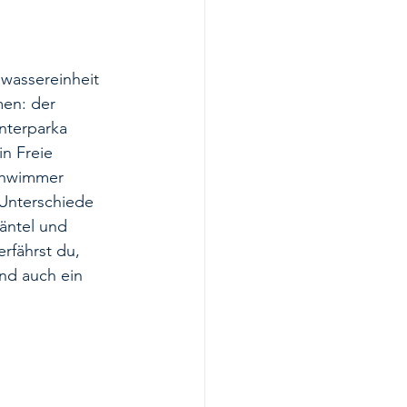
wassereinheit 
en: der 
nterparka 
n Freie 
chwimmer 
Unterschiede 
äntel und 
rfährst du, 
nd auch ein 