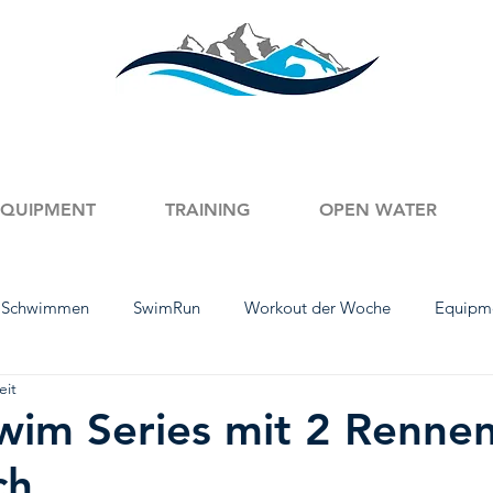
EQUIPMENT
TRAINING
OPEN WATER
 Schwimmen
SwimRun
Workout der Woche
Equipm
eit
mm-Tipps
Austria Swim Open
English Content
Produ
wim Series mit 2 Rennen
ch