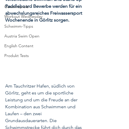
Paddleboard Bewerbe werden für ein 
Gewinnspiele
abwechslungsreiches Freiwassersport 
Workout Wednesday
Wochenende in Görlitz sorgen.  
Schwimm-Tipps
Austria Swim Open
English Content
Produkt Tests
Am Tauchritzer Hafen, südlich von 
Görlitz, geht es um die sportliche 
Leistung und um die Freude an der 
Kombination aus Schwimmen und 
Laufen – den zwei 
Grundausdauerarten. Die 
Schwimmstrecke führt dich durch das 