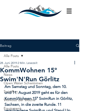
Beitrag
Alle Posts
28. Juni 2019
2 Min. Lesezeit
Alle Posts
KommWohnen 15°
News
Swim'N'Run Görlitz
Open Water Schwimmen
Am Samstag und Sonntag, dem 10. 
SwimRun
und 11. August 2019 geht es für den 
KommWohnen 15° SwimRun in Görlitz, 
Workout der Woche
Sachsen, in die zweite Runde. 11 
Equipment
verschiedene SwimRun und Stand Up 