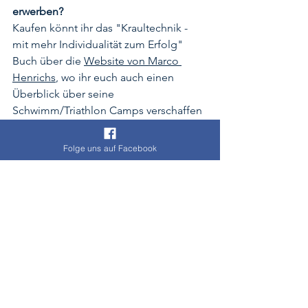
erwerben?
Kaufen könnt ihr das "Kraultechnik - 
mit mehr Individualität zum Erfolg" 
Buch über die 
Website von Marco 
Henrichs
, wo ihr euch auch einen 
Überblick über seine 
Schwimm/Triathlon Camps verschaffen 
könnt. Das 230 Seiten Buch wird derzeit 
um € 27,80 inklusive Versand 
Folge uns auf Facebook
angeboten.
Wir wünschen viel Spaß beim Lesen 
und Technik verbessern!
Artikel: 
OpenWaterSchwimmen.com
Team
Bilder: Copyright by Marco Henrichs
News