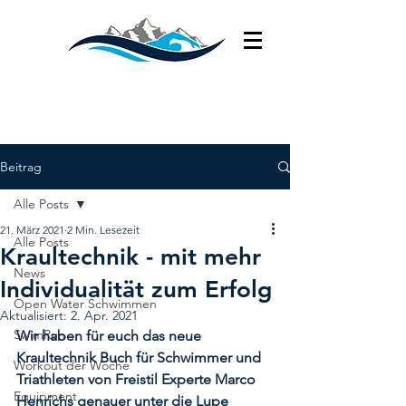
Beitrag
Alle Posts
21. März 2021
2 Min. Lesezeit
Alle Posts
Kraultechnik - mit mehr
News
Individualität zum Erfolg
Open Water Schwimmen
Aktualisiert:
2. Apr. 2021
SwimRun
Wir haben für euch das neue 
Kraultechnik Buch für Schwimmer und 
Workout der Woche
Triathleten von Freistil Experte Marco 
Equipment
Henrichs genauer unter die Lupe 