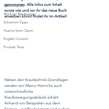
genommen. Alle Infos zum Inhalt 
Gewinnspiele
sowie wie und wo ihr das neue Buch 
Workout Wednesday
erwerben könnt findet ihr im Artikel!
Schwimm-Tipps
Austria Swim Open
English Content
Produkt Tests
Neben den Kraultechnik-Grundlagen 
werden von Marco Henrichs auch 
unterschiedliche 
Kraulbewegungsabläufe erklärt. 
Anhand von Beispielen aus dem 
Spitzen- und Breitensport wird zudem 