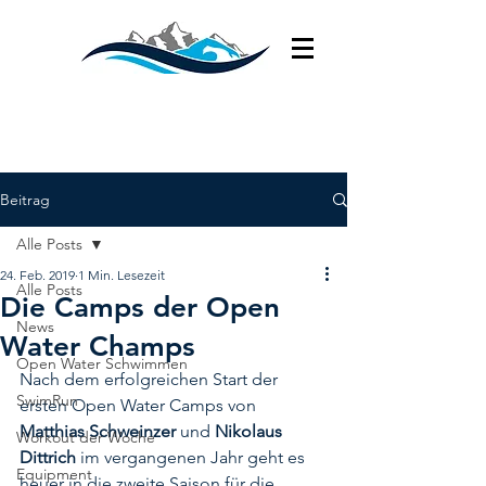
Beitrag
Alle Posts
24. Feb. 2019
1 Min. Lesezeit
Alle Posts
Die Camps der Open
News
Water Champs
Open Water Schwimmen
Nach dem erfolgreichen Start der 
SwimRun
ersten Open Water Camps von 
Matthias Schweinzer 
und 
Nikolaus 
Workout der Woche
Dittrich
 im vergangenen Jahr geht es 
Equipment
heuer in die zweite Saison für die 