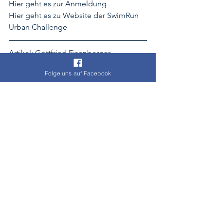
Hier
 geht es zur Anmeldung
Hier
 geht es zu Website der SwimRun 
Urban Challenge
Artikel: Gottfried Eisenberger
Bilder: Copyright by SwimRun Urban 
Folge uns auf Facebook
Challenge
News
SwimRun
Alle ansehen
Aktuelle Beiträge