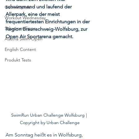
schwimmend und laufend der 
Gewinnspiele
Allerpark, eine der meist 
Workout Wednesday
frequentiertesten Einrichtungen in der 
Schwimm-Tipps
Region Braunschweig-Wolfsburg, zur 
Open Air Sportarena gemacht. 
Austria Swim Open
English Content
Produkt Tests
SwimRun Urban Challenge Wolfsburg | 
Copyright by Urban Challenge
Am Sonntag heißt es in Wolfsburg, 