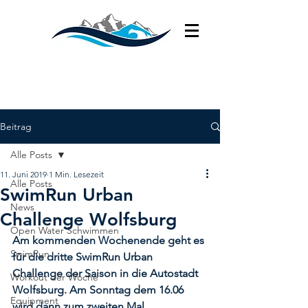
Beitrag
Alle Posts
11. Juni 2019
1 Min. Lesezeit
Alle Posts
SwimRun Urban
News
Challenge Wolfsburg
Open Water Schwimmen
Am kommenden Wochenende geht es 
SwimRun
für die dritte SwimRun Urban 
Challenge der Saison in die Autostadt 
Workout der Woche
Wolfsburg. Am Sonntag dem 16.06 
Equipment
wird dann zum zweiten Mal 