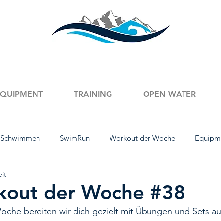
EQUIPMENT
TRAINING
OPEN WATER
 Schwimmen
SwimRun
Workout der Woche
Equipm
eit
mm-Tipps
Austria Swim Open
English Content
Produ
kout der Woche #38
che bereiten wir dich gezielt mit Übungen und Sets au