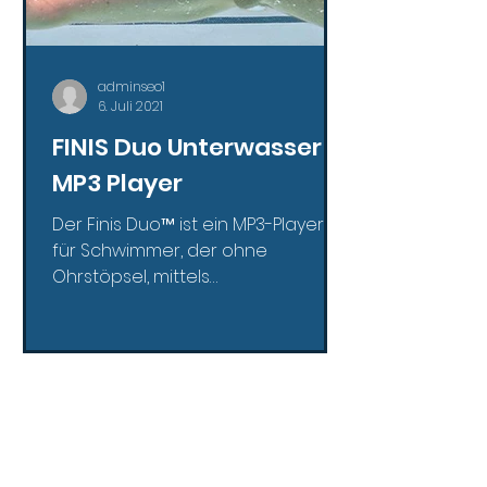
adminseo1
6. Juli 2021
FINIS Duo Unterwasser
MP3 Player
Der Finis Duo™ ist ein MP3-Player
für Schwimmer, der ohne
Ohrstöpsel, mittels
Audioübertragung über die
Wangenknochen die höchste...