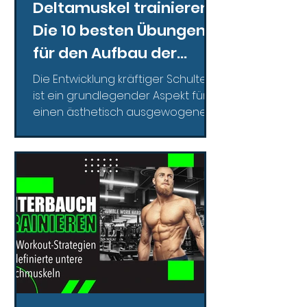
Deltamuskel trainieren:
Die 10 besten Übungen
für den Aufbau der
Schulterkraft
Die Entwicklung kräftiger Schultern
ist ein grundlegender Aspekt für
einen ästhetisch ausgewogenen
und funktionell starken Körperbau.
Der...